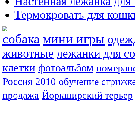
Настенная лежанка для
Термокровать для кошк
собака
мини игры
одеж
животные
лежанки для с
клетки
фотоальбом
померан
Россия 2010
обучение стрижке
продажа
Йоркширский терьер