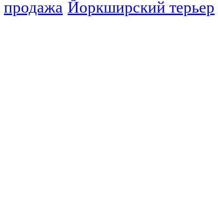
продажа
Йоркширский терьер