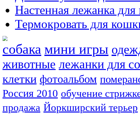
Настенная лежанка для
Термокровать для кошк
собака
мини игры
одеж
животные
лежанки для с
клетки
фотоальбом
померан
Россия 2010
обучение стрижке
продажа
Йоркширский терьер